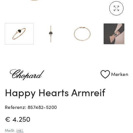
Mehr erfahren: Ikonische Uhren von Cartier
Rolex Certified Pre-Owned entdecken
Merken
Happy Hearts Armreif
Referenz: 857482-5200
PREISINFORMATIONEN
€ 4.250
MwSt.
inkl.