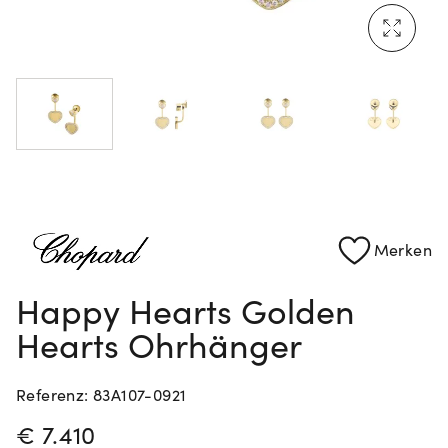
Mehr erfahren: Ikonische Uhren von Cartier
Rolex Certified Pre-Owned entdecken
Merken
Happy Hearts Golden
Hearts Ohrhänger
Referenz: 83A107-0921
PREISINFORMATIONEN
€ 7.410