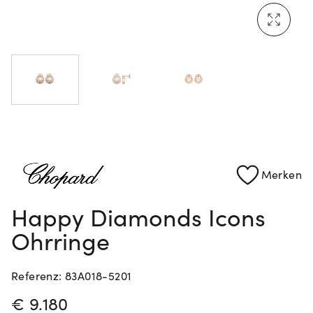
Mehr erfahren: Ikonische Uhren von Cartier
Rolex Certified Pre-Owned entdecken
Merken
Happy Diamonds Icons
Ohrringe
Referenz: 83A018-5201
PREISINFORMATIONEN
€ 9.180