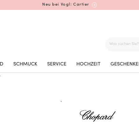
Neu bei Vogl: Cartier
Mehr erfahren: Ikonische Uhren von Cartier
ED
SCHMUCK
SERVICE
HOCHZEIT
GESCHENKE
r
Rolex Certified Pre-Owned entdecken
Neu bei Vogl: Uhren von Grand Seiko