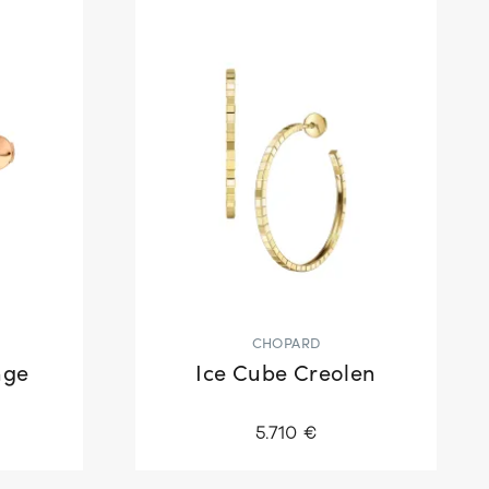
CHOPARD
nge
Ice Cube Creolen
5.710 €