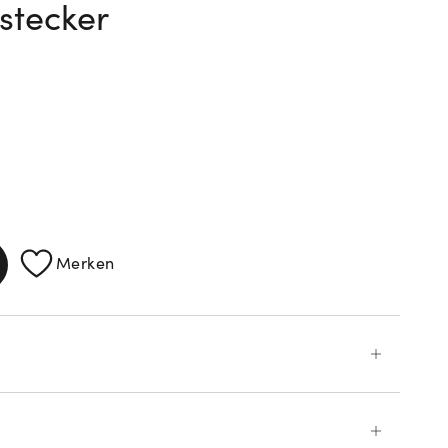
stecker
ATIONEN
Merken