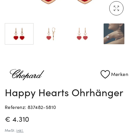
Mehr erfahren: Ikonische Uhren von Cartier
Rolex Certified Pre-Owned entdecken
Merken
Happy Hearts Ohrhänger
Referenz: 837482-5810
PREISINFORMATIONEN
€ 4.310
MwSt.
inkl.