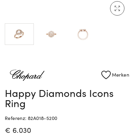
Mehr erfahren: Ikonische Uhren von Cartier
Rolex Certified Pre-Owned entdecken
Merken
Happy Diamonds Icons
Ring
Referenz: 82A018-5200
PREISINFORMATIONEN
€ 6.030