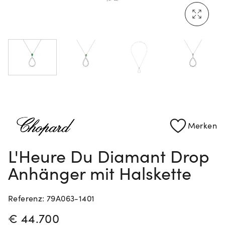
Mehr erfahren: Ikonische Uhren von Cartier
Rolex Certified Pre-Owned entdecken
Merken
L'Heure Du Diamant Drop
Anhänger mit Halskette
Referenz: 79A063-1401
PREISINFORMATIONEN
€ 44.700