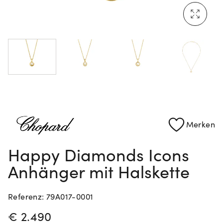
Rolex Certified Pre-Owned entdecken
Merken
Happy Diamonds Icons
Anhänger mit Halskette
Referenz: 79A017-0001
PREISINFORMATIONEN
€ 2.490