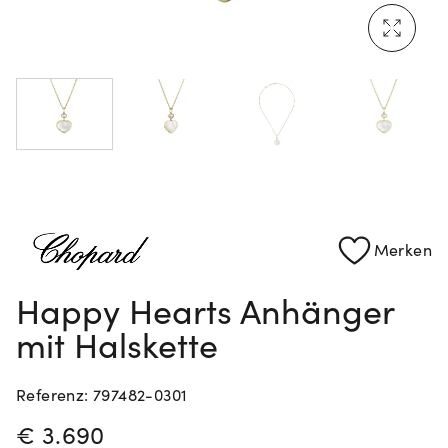
Mehr erfahren: Ikonische Uhren von Cartier
Rolex Certified Pre-Owned entdecken
Merken
Happy Hearts Anhänger
mit Halskette
Referenz: 797482-0301
PREISINFORMATIONEN
€ 3.690