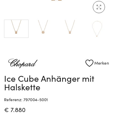
Rolex Certified Pre-Owned entdecken
Merken
Ice Cube Anhänger mit
Halskette
Referenz: 797004-5001
PREISINFORMATIONEN
€ 7.880