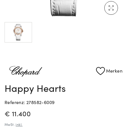
Mehr erfahren: Ikonische Uhren von Cartier
Rolex Certified Pre-Owned entdecken
Merken
Happy Hearts
Referenz: 278582-6009
PREISINFORMATIONEN
€ 11.400
MwSt.
inkl.