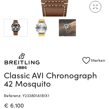
Rolex Certified Pre-Owned entdecken
Merken
Classic AVI Chronograph
42 Mosquito
Referenz: Y233801A1B1X1
PREISINFORMATIONEN
€ 6.100