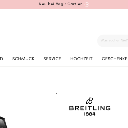
Neu bei Vogl: Cartier
Mehr erfahren: Ikonische Uhren von Cartier
ED
SCHMUCK
SERVICE
HOCHZEIT
GESCHENKE
Rolex Certified Pre-Owned entdecken
Neu bei Vogl: Uhren von Grand Seiko