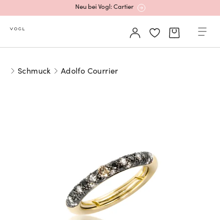
Neu bei Vogl: Cartier
Mehr erfahren: Ikonische Uhren von Cartier
Schmuck
Adolfo Courrier
Rolex Certified Pre-Owned entdecken
Neu bei Vogl: Uhren von Grand Seiko
Neu bei Vogl: Cartier