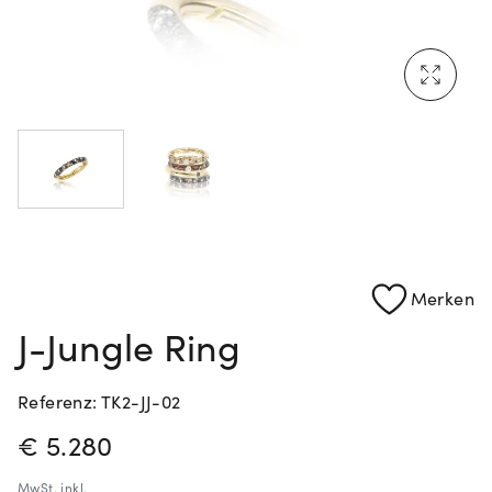
Mehr erfahren: Ikonische Uhren von Cartier
Rolex Certified Pre-Owned entdecken
Merken
J-Jungle Ring
Referenz: TK2-JJ-02
PREISINFORMATIONEN
€ 5.280
MwSt.
inkl.