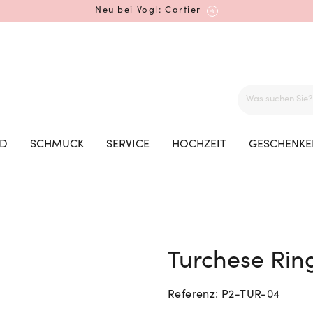
Neu bei Vogl: Cartier
Mehr erfahren: Ikonische Uhren von Cartier
ED
SCHMUCK
SERVICE
HOCHZEIT
GESCHENKE
Rolex Certified Pre-Owned entdecken
Turchese Rin
Neu bei Vogl: Uhren von Grand Seiko
Referenz: P2-TUR-04