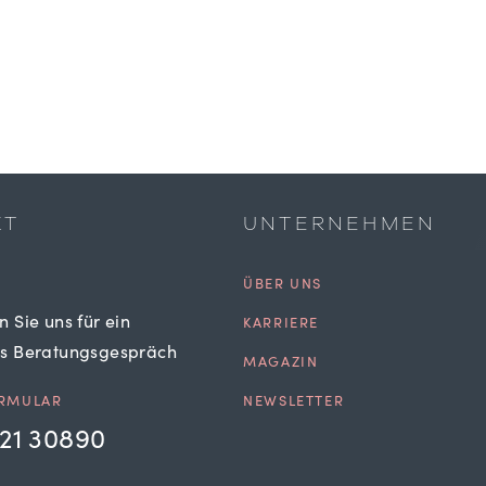
KT
UNTERNEHMEN
ÜBER UNS
n Sie uns für ein
KARRIERE
es Beratungsgespräch
MAGAZIN
RMULAR
NEWSLETTER
21 30890