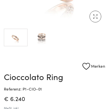
Mehr erfahren: Ikonische Uhren von Cartier
Rolex Certified Pre-Owned entdecken
Merken
Cioccolato Ring
Referenz: P1-CIO-01
PREISINFORMATIONEN
€ 6.240
MwSt.
inkl.