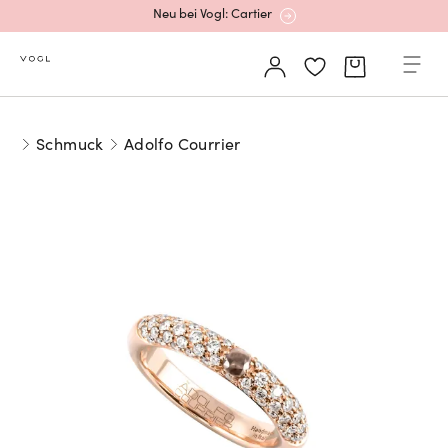
Neu bei Vogl: Cartier
Mehr erfahren: Ikonische Uhren von Cartier
Schmuck
Adolfo Courrier
Rolex Certified Pre-Owned entdecken
Neu bei Vogl: Uhren von Grand Seiko
Neu bei Vogl: Cartier